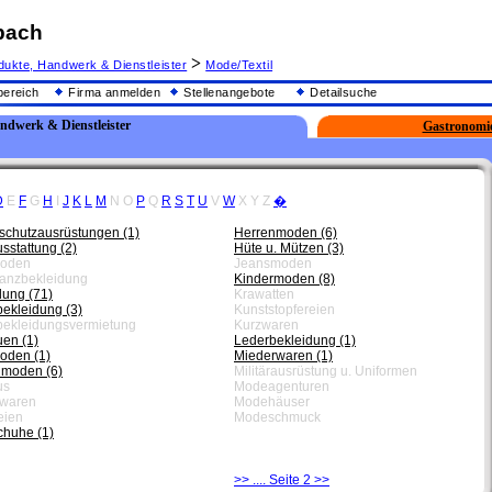
bach
>
dukte, Handwerk & Dienstleister
Mode/Textil
ereich
Firma anmelden
Stellenangebote
Detailsuche
andwerk & Dienstleister
Gastronomi
D
E
F
G
H
I
J
K
L
M
N
O
P
Q
R
S
T
U
V
W
X
Y
Z
�
sschutzausrüstungen (1)
Herrenmoden (6)
sstattung (2)
Hüte u. Mützen (3)
oden
Jeansmoden
anzbekleidung
Kindermoden (8)
dung (71)
Krawatten
bekleidung (3)
Kunststopfereien
bekleidungsvermietung
Kurzwaren
uen (1)
Lederbekleidung (1)
oden (1)
Miederwaren (1)
moden (6)
Militärausrüstung u. Uniformen
us
Modeagenturen
ewaren
Modehäuser
eien
Modeschmuck
huhe (1)
>> .... Seite 2 >>