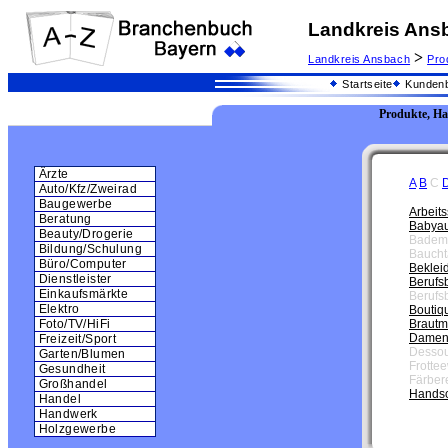
Landkreis Ans
>
Landkreis Ansbach
Pro
Startseite
Kundenb
Produkte, H
Ärzte
A
B
C
Auto/Kfz/Zweirad
Baugewerbe
Arbeit
Beratung
Babyau
Beauty/Drogerie
Badem
Bildung/Schulung
Baucht
Büro/Computer
Beklei
Dienstleister
Berufs
Einkaufsmärkte
Berufs
Elektro
Boutiq
Brautm
Foto/TV/HiFi
Damen
Freizeit/Sport
Desso
Garten/Blumen
Frotte
Gesundheit
Färber
Großhandel
Handsc
Handel
Handwerk
Holzgewerbe