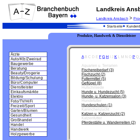
Landkreis Ans
>
Landkreis Ansbach
Pro
Startseite
Kundenb
Produkte, Handwerk & Dienstleister
Ärzte
A
B
C
D
E
F
G
H
I
J
K
L
M
N
O
P
Q
Auto/Kfz/Zweirad
Baugewerbe
Aquarien u. Terrarien
Beratung
Fischereibedarf (3)
Beauty/Drogerie
Fischzucht (2)
Bildung/Schulung
Futtermittel (5)
Büro/Computer
Geflügel (8)
Dienstleister
Hufschmiede
Hunde u. Hundezucht (5)
Einkaufsmärkte
Hunde- u. Katzensalon (3)
Elektro
Hundefutter
Foto/TV/HiFi
Hundeschulen (1)
Freizeit/Sport
Kaninchenzucht
Garten/Blumen
Katzen u. Katzenzucht (2)
Gesundheit
Katzenfutter
Großhandel
Pferdeställe u. Wanderreiten (2)
Handel
Handwerk
Holzgewerbe