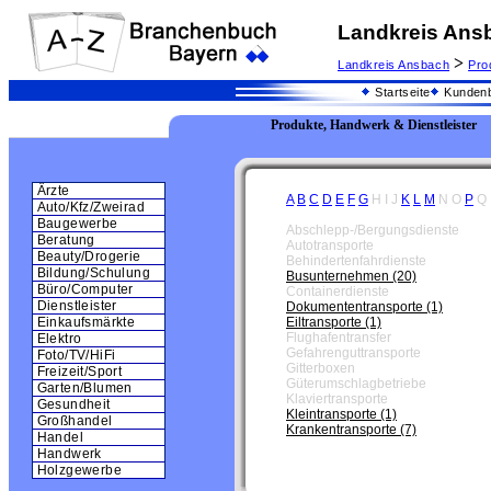
Landkreis Ans
>
Landkreis Ansbach
Pro
Startseite
Kundenb
Produkte, Handwerk & Dienstleister
Ärzte
A
B
C
D
E
F
G
H
I
J
K
L
M
N
O
P
Q
Auto/Kfz/Zweirad
Baugewerbe
Abschlepp-/Bergungsdienste
Beratung
Autotransporte
Beauty/Drogerie
Behindertenfahrdienste
Bildung/Schulung
Busunternehmen (20)
Büro/Computer
Containerdienste
Dienstleister
Dokumententransporte (1)
Eiltransporte (1)
Einkaufsmärkte
Flughafentransfer
Elektro
Gefahrenguttransporte
Foto/TV/HiFi
Gitterboxen
Freizeit/Sport
Güterumschlagbetriebe
Garten/Blumen
Klaviertransporte
Gesundheit
Kleintransporte (1)
Großhandel
Krankentransporte (7)
Handel
Handwerk
Holzgewerbe