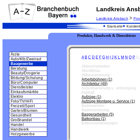
Landkreis Ans
>
Landkreis Ansbach
Pro
Startseite
Kundenb
Produkte, Handwerk & Dienstleister
Ärzte
A
B
C
D
E
F
G
H
I
J
K
L
M
N
O
P
Q
Auto/Kfz/Zweirad
Baugewerbe
Abbrucharbeiten
Beratung
Akustikbau
Beauty/Drogerie
Altbausanierung
Bildung/Schulung
Arbeitsbühnen (1)
Büro/Computer
Architektur (49)
Dienstleister
Asbestsanierung u. -entsorgung
Einkaufsmärkte
Asphalt
Elektro
Aufzüge (1)
Aufzüge Montage u. Service (1)
Foto/TV/HiFi
Badewannen
Freizeit/Sport
Badrenovierung
Garten/Blumen
Baggerarbeiten (5)
Gesundheit
Balkonbau (1)
Großhandel
Balkonverkleidungen
Handel
Handwerk
Holzgewerbe