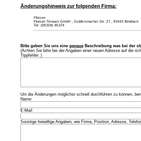
Änderungshinweis zur folgenden Firma:
Fliesen
Fliesen Terwart GmbH ,
Goldkronacher Str. 37 ,
95463 Bindlach
Tel: (09208) 65374
Bitte geben Sie uns eine
genaue
Beschreibung was bei der ob
(Achten Sie bitte bei der Angaben einer neuen Adresse auf die ri
Tippfehler. )
Um die Änderungen möglichst schnell durchführen zu können, benö
Name:
E-Mail:
Sonstige freiwillige Angaben, wie Firma, Position, Adresse, Telefo