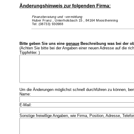
Änderungshinweis zur folgenden Firma:
Finanzberatung und -vermittlung
Huber Franz ,
Unterholsbach 15 ,
84164 Moosthenning
Tel: (08733) 930988
Bitte geben Sie uns eine
genaue
Beschreibung was bei der ob
(Achten Sie bitte bei der Angaben einer neuen Adresse auf die ri
Tippfehler. )
Um die Änderungen möglichst schnell durchführen zu können, benö
Name:
E-Mail:
Sonstige freiwillige Angaben, wie Firma, Position, Adresse, Telefo