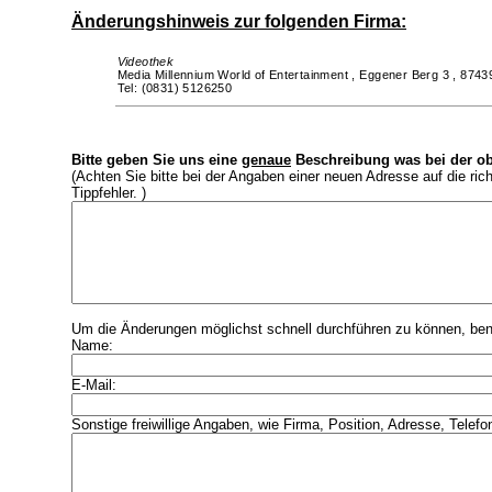
Änderungshinweis zur folgenden Firma:
Videothek
Media Millennium World of Entertainment ,
Eggener Berg 3 ,
8743
Tel: (0831) 5126250
Bitte geben Sie uns eine
genaue
Beschreibung was bei der ob
(Achten Sie bitte bei der Angaben einer neuen Adresse auf die ri
Tippfehler. )
Um die Änderungen möglichst schnell durchführen zu können, benö
Name:
E-Mail:
Sonstige freiwillige Angaben, wie Firma, Position, Adresse, Telefo