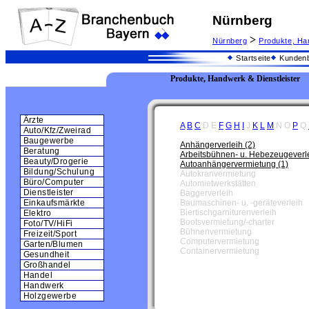
Nürnberg
>
Nürnberg
Produkte, Ha
Startseite
Kundenb
Produkte, Handwerk & Dienstleister
Ärzte
A
B
C
D
E
F
G
H
I
J
K
L
M
N
O
P
Q
Auto/Kfz/Zweirad
Baugewerbe
Anhängerverleih (2)
Beratung
Arbeitsbühnen- u. Hebezeugeverle
Beauty/Drogerie
Autoanhängervermietung (1)
Bildung/Schulung
Autokranvermietung
Büro/Computer
Automietwerkstätten
Dienstleister
Baggerverleih
Baumaschinen- u. -geräteverleih
Einkaufsmärkte
Biertischgarniturenverleih
Elektro
Bootsvermietung/-charter
Foto/TV/HiFi
Bühnenvermietung
Freizeit/Sport
Computervermietung
Garten/Blumen
Containervermietung
Gesundheit
Großhandel
Handel
Handwerk
Holzgewerbe