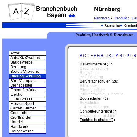
Nürnberg
>
Nürnberg
Produkte, Ha
Startseite
Kundenb
Produkte, Handwerk & Dienstleister
Ärzte
B
C
D
E
F
G
H
I
J
K
L
M
N
O
P
Q
R
Auto/Kfz/Zweirad
Baugewerbe
Ballettunterricht (17)
Beratung
Bauchtanzschulen
Beauty/Drogerie
Bergschule
Bildung/Schulung
Berufsbildung
Büro/Computer
Berufsfachschulen (28)
Dienstleister
Bibliotheken
Bildungsstätten
Einkaufsmärkte
Bildungswerke- u. Institute
Elektro
Bootsschulen (1)
Foto/TV/HiFi
Boxschulen
Freizeit/Sport
CAD-Schulungen
Garten/Blumen
Computerunterricht (7)
Gesundheit
Erwachsenenbildung
Großhandel
Fachhochschulen (3)
Handel
Handwerk
Holzgewerbe