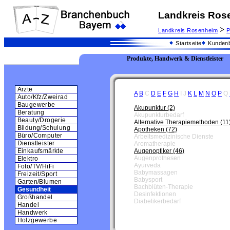
Landkreis Ros
>
Landkreis Rosenheim
P
Startseite
Kundenb
Produkte, Handwerk & Dienstleister
Ärzte
A
B
C
D
E
F
G
H
I
J
K
L
M
N
O
P
Q
Auto/Kfz/Zweirad
Baugewerbe
Akupunktur (2)
Beratung
Akupunkturbedarf
Beauty/Drogerie
Alternative Therapiemethoden (11
Bildung/Schulung
Apotheken (72)
Büro/Computer
Arbeitsmedizinische Dienste
Dienstleister
Aromatherapie
Augenoptiker (46)
Einkaufsmärkte
Augenprothesen
Elektro
Ayurveda
Foto/TV/HiFi
Babymassagen
Freizeit/Sport
Babysport
Garten/Blumen
Bachblüten-Therapie
Gesundheit
Desinfektionen
Großhandel
Diabetikerbedarf
Handel
Handwerk
Holzgewerbe