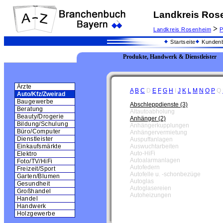
Landkreis Ros
>
Landkreis Rosenheim
P
Startseite
Kundenb
Produkte, Handwerk & Dienstleister
Ärzte
A
B
C
D
E
F
G
H
I
J
K
L
M
N
O
P
Q
Auto/Kfz/Zweirad
Baugewerbe
Abschleppdienste (3)
Beratung
Altautoabholung
Beauty/Drogerie
Anhänger (2)
Bildung/Schulung
Anhängerkupplungen
Büro/Computer
Anhängervermietung
Dienstleister
Auspuffanlagen
Auswuchtarbeiten
Einkaufsmärkte
Auto-HiFi
Elektro
Autoalarmanlagen
Foto/TV/HiFi
Autofedern
Freizeit/Sport
Autofelle u. -schonbezüge
Garten/Blumen
Autoglas
Gesundheit
Autoglasereien
Großhandel
Autoheizungen
Handel
Handwerk
Holzgewerbe