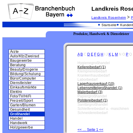
Landkreis Ros
>
Landkreis Rosenheim
P
Startseite
Kundenb
Produkte, Handwerk & Dienstleister
Ärzte
A
B
C
D
E
F
G
H
I
J
K
L
M
N
O
P
Q
Auto/Kfz/Zweirad
Baugewerbe
Hygienegroßhandel
Beratung
Kellereibedarf (1)
Beauty/Drogerie
Klempnereibedarf
Bildung/Schulung
Krankenhausbedarf
Büro/Computer
Laborbedarf
Dienstleister
Lagerhausverkauf (10)
Einkaufsmärkte
Lebensmittelgroßhandel (1)
Elektro
Malerbedarf (3)
Papiergroßhandel
Foto/TV/HiFi
Polstereibedarf (1)
Freizeit/Sport
Sanitärgroßhandel
Garten/Blumen
Schleifereibedarf u. -maschinen
Gesundheit
Schneidereibedarf
Großhandel
Handel
Handwerk
Holzgewerbe
<< .... Seite 1 <<