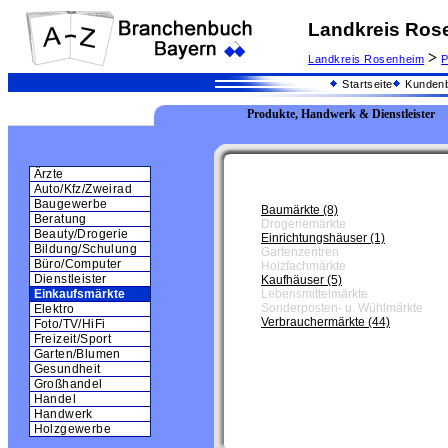
Landkreis Ros
>
Landkreis Rosenheim
P
Startseite
Kundenb
Produkte, Handwerk & Dienstleister
Ärzte
Auto/Kfz/Zweirad
Baugewerbe
Baumärkte (8)
Beratung
Drogeriemärkte
Beauty/Drogerie
Einrichtungshäuser (1)
Bildung/Schulung
Gartenzentren
Büro/Computer
Holzfachmärkte
Dienstleister
Kaufhäuser (5)
Lebensmittelmärkte
Einkaufsmärkte
Sonderposten- u. Wühlmärkte
Elektro
Verbrauchermärkte (44)
Foto/TV/HiFi
Freizeit/Sport
Garten/Blumen
Gesundheit
Großhandel
Handel
Handwerk
Holzgewerbe