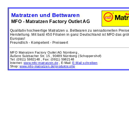
Matratzen und Bettwaren
MFO - Matratzen Factory Outlet AG
Qualitativ hochwertige Matratzen u. Bettwaren zu sensationellen Preis
Herstellung. Mit bald 450 Filialen in ganz Deutschland ist MFO das grö
Europas!
Freundlich - Kompetent - Preiswert
MFO Matratzen Factory Outlet AG Nürnberg ,
Äußere Sulzbacher Str. 15 ,
90489 Nürnberg (Schoppershof)
Tel: (0911) 5982148 , Fax: (0911) 5982148
Internet:
www.mfo-matratzen.de
, E-Mail:
E-Mail schreiben
Shop:
www.mfo-matratzen.de/produkte.php