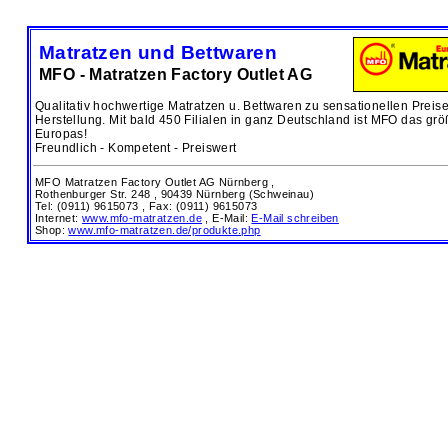
Matratzen und Bettwaren
MFO - Matratzen Factory Outlet AG
Qualitativ hochwertige Matratzen u. Bettwaren zu sensationellen Preis
Herstellung. Mit bald 450 Filialen in ganz Deutschland ist MFO das grö
Europas!
Freundlich - Kompetent - Preiswert
MFO Matratzen Factory Outlet AG Nürnberg ,
Rothenburger Str. 248 ,
90439 Nürnberg (Schweinau)
Tel: (0911) 9615073 , Fax: (0911) 9615073
Internet:
www.mfo-matratzen.de
, E-Mail:
E-Mail schreiben
Shop:
www.mfo-matratzen.de/produkte.php