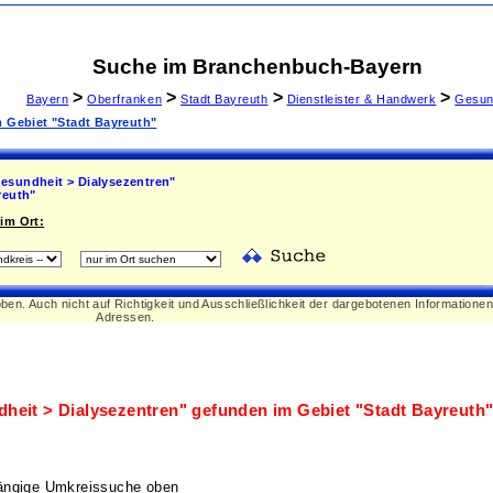
Suche im Branchenbuch-Bayern
>
>
>
>
Bayern
Oberfranken
Stadt Bayreuth
Dienstleister & Handwerk
Gesun
m Gebiet "Stadt Bayreuth"
esundheit > Dialysezentren"
reuth"
im Ort:
oben. Auch nicht auf Richtigkeit und Ausschließlichkeit der dargebotenen Informatione
Adressen.
heit > Dialysezentren"
gefunden im Gebiet
"Stadt Bayreuth
ängige Umkreissuche oben