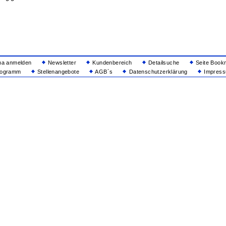
ma anmelden
Newsletter
Kundenbereich
Detailsuche
Seite Book
rogramm
Stellenangebote
AGB´s
Datenschutzerklärung
Impressu