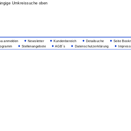
ängige Umkreissuche oben
ma anmelden
Newsletter
Kundenbereich
Detailsuche
Seite Book
rogramm
Stellenangebote
AGB´s
Datenschutzerklärung
Impressu