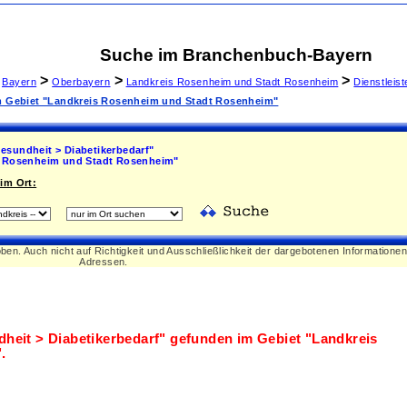
Suche im Branchenbuch-Bayern
>
>
>
Bayern
Oberbayern
Landkreis Rosenheim und Stadt Rosenheim
Dienstleis
im Gebiet "Landkreis Rosenheim und Stadt Rosenheim"
esundheit > Diabetikerbedarf"
 Rosenheim und Stadt Rosenheim"
im Ort:
oben. Auch nicht auf Richtigkeit und Ausschließlichkeit der dargebotenen Informatione
Adressen.
heit > Diabetikerbedarf"
gefunden im Gebiet
"Landkreis
"
.