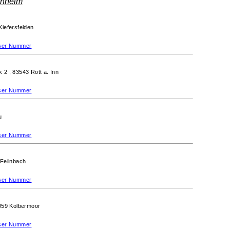
nheim
Kiefersfelden
ieser Nummer
k 2 ,
83543 Rott a. Inn
ieser Nummer
u
ieser Nummer
Feilnbach
ieser Nummer
059 Kolbermoor
ieser Nummer