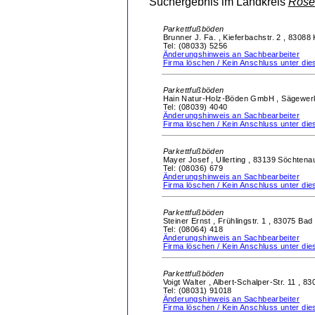
Suchergebnis im Landkreis
Rose
Parkettfußböden
Brunner J. Fa. ,
Kieferbachstr. 2 ,
83088 
Tel: (08033) 5256
Änderungshinweis an Sachbearbeiter
Firma löschen / Kein Anschluss unter d
Parkettfußböden
Hain Natur-Holz-Böden GmbH ,
Sägewer
Tel: (08039) 4040
Änderungshinweis an Sachbearbeiter
Firma löschen / Kein Anschluss unter d
Parkettfußböden
Mayer Josef ,
Ullerting ,
83139 Söchtena
Tel: (08036) 679
Änderungshinweis an Sachbearbeiter
Firma löschen / Kein Anschluss unter d
Parkettfußböden
Steiner Ernst ,
Frühlingstr. 1 ,
83075 Bad 
Tel: (08064) 418
Änderungshinweis an Sachbearbeiter
Firma löschen / Kein Anschluss unter d
Parkettfußböden
Voigt Walter ,
Albert-Schalper-Str. 11 ,
83
Tel: (08031) 91018
Änderungshinweis an Sachbearbeiter
Firma löschen / Kein Anschluss unter d