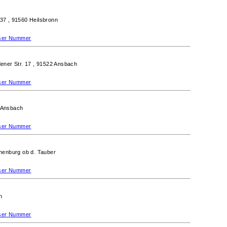
 37 ,
91560 Heilsbronn
ieser Nummer
ener Str. 17 ,
91522 Ansbach
ieser Nummer
 Ansbach
ieser Nummer
henburg ob d. Tauber
ieser Nummer
n
ieser Nummer