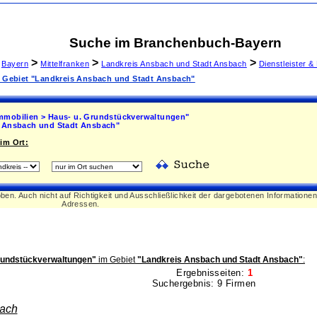
Suche im Branchenbuch-Bayern
>
>
>
Bayern
Mittelfranken
Landkreis Ansbach und Stadt Ansbach
Dienstleister 
m Gebiet "Landkreis Ansbach und Stadt Ansbach"
mmobilien > Haus- u. Grundstückverwaltungen"
 Ansbach und Stadt Ansbach"
im Ort:
oben. Auch nicht auf Richtigkeit und Ausschließlichkeit der dargebotenen Informatione
Adressen.
Grundstückverwaltungen"
im Gebiet
"Landkreis Ansbach und Stadt Ansbach"
:
Ergebnisseiten:
1
Suchergebnis: 9 Firmen
ach