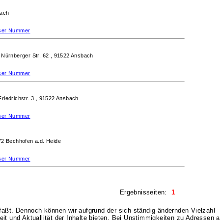
bach
ieser Nummer
,
Nürnberger Str. 62 ,
91522 Ansbach
ieser Nummer
Friedrichstr. 3 ,
91522 Ansbach
ieser Nummer
2 Bechhofen a.d. Heide
ieser Nummer
Ergebnisseiten:
1
rfaßt. Dennoch können wir aufgrund der sich ständig ändernden Vielzahl
it und Aktuallität der Inhalte bieten. Bei Unstimmigkeiten zu Adressen a