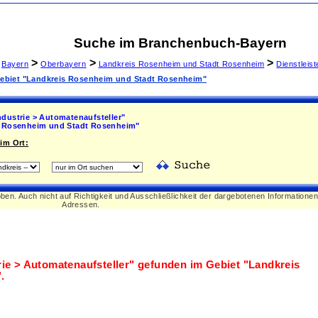
Suche im Branchenbuch-Bayern
>
>
>
Bayern
Oberbayern
Landkreis Rosenheim und Stadt Rosenheim
Dienstleis
 Gebiet "Landkreis Rosenheim und Stadt Rosenheim"
ndustrie > Automatenaufsteller"
 Rosenheim und Stadt Rosenheim"
im Ort:
oben. Auch nicht auf Richtigkeit und Ausschließlichkeit der dargebotenen Informatione
Adressen.
rie > Automatenaufsteller"
gefunden im Gebiet
"Landkreis
"
.