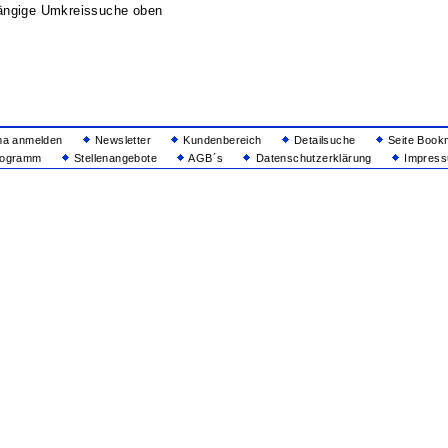
ängige Umkreissuche oben
ma anmelden
Newsletter
Kundenbereich
Detailsuche
Seite Book
rogramm
Stellenangebote
AGB´s
Datenschutzerklärung
Impressu