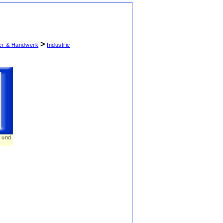
>
ter & Handwerk
Industrie
n und