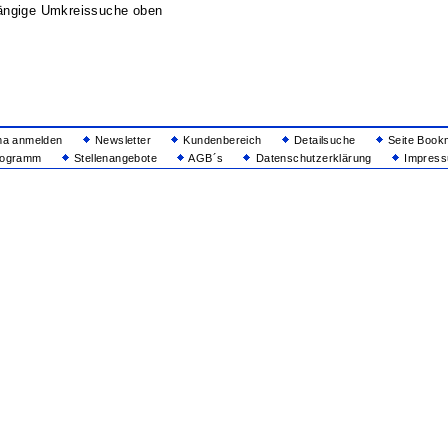
ängige Umkreissuche oben
ma anmelden
Newsletter
Kundenbereich
Detailsuche
Seite Book
rogramm
Stellenangebote
AGB´s
Datenschutzerklärung
Impressu