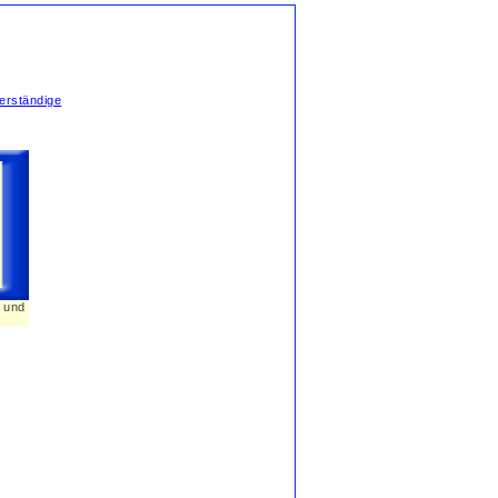
erständige
n und