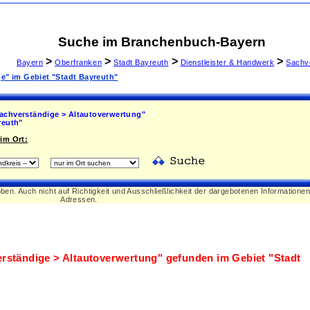
Suche im Branchenbuch-Bayern
>
>
>
>
Bayern
Oberfranken
Stadt Bayreuth
Dienstleister & Handwerk
Sachv
ge" im Gebiet "Stadt Bayreuth"
achverständige > Altautoverwertung"
reuth"
im Ort:
oben. Auch nicht auf Richtigkeit und Ausschließlichkeit der dargebotenen Informatione
Adressen.
rständige > Altautoverwertung"
gefunden im Gebiet
"Stadt