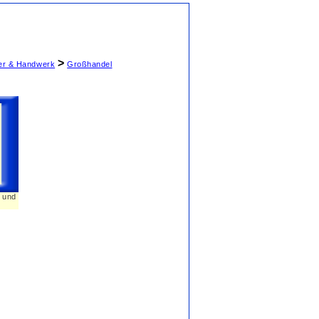
>
ter & Handwerk
Großhandel
n und