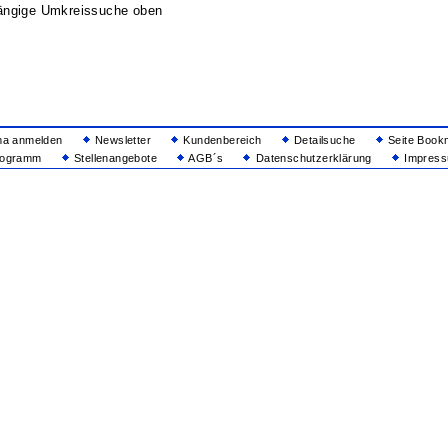
ängige Umkreissuche oben
ma anmelden
Newsletter
Kundenbereich
Detailsuche
Seite Book
rogramm
Stellenangebote
AGB´s
Datenschutzerklärung
Impressu