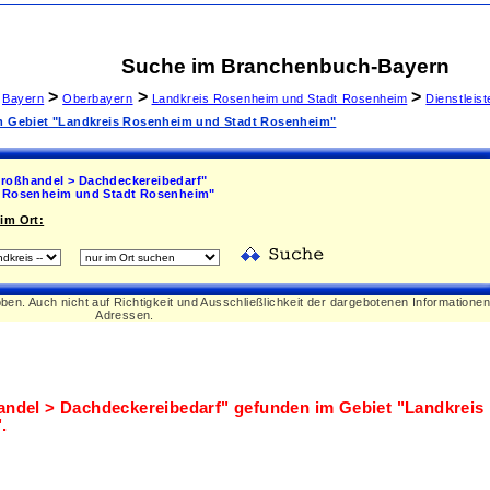
Suche im Branchenbuch-Bayern
>
>
>
Bayern
Oberbayern
Landkreis Rosenheim und Stadt Rosenheim
Dienstleis
im Gebiet "Landkreis Rosenheim und Stadt Rosenheim"
roßhandel > Dachdeckereibedarf"
 Rosenheim und Stadt Rosenheim"
im Ort:
oben. Auch nicht auf Richtigkeit und Ausschließlichkeit der dargebotenen Informatione
Adressen.
ndel > Dachdeckereibedarf"
gefunden im Gebiet
"Landkreis
"
.