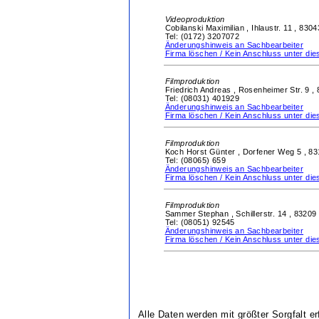
Videoproduktion
Cobilanski Maximilian ,
Ihlaustr. 11 ,
8304
Tel: (0172) 3207072
Änderungshinweis an Sachbearbeiter
Firma löschen / Kein Anschluss unter d
Filmproduktion
Friedrich Andreas ,
Rosenheimer Str. 9 ,
Tel: (08031) 401929
Änderungshinweis an Sachbearbeiter
Firma löschen / Kein Anschluss unter d
Filmproduktion
Koch Horst Günter ,
Dorfener Weg 5 ,
83
Tel: (08065) 659
Änderungshinweis an Sachbearbeiter
Firma löschen / Kein Anschluss unter d
Filmproduktion
Sammer Stephan ,
Schillerstr. 14 ,
83209 
Tel: (08051) 92545
Änderungshinweis an Sachbearbeiter
Firma löschen / Kein Anschluss unter d
Alle Daten werden mit größter Sorgfalt e