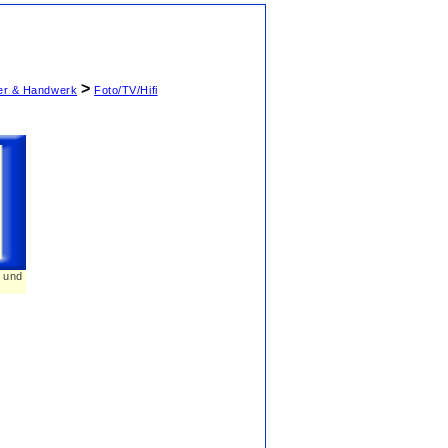
>
ter & Handwerk
Foto/TV/Hifi
n und