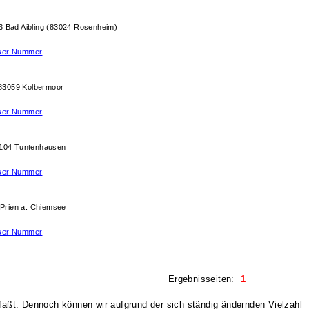
3 Bad Aibling (83024 Rosenheim)
ieser Nummer
83059 Kolbermoor
ieser Nummer
104 Tuntenhausen
ieser Nummer
Prien a. Chiemsee
ieser Nummer
Ergebnisseiten:
1
rfaßt. Dennoch können wir aufgrund der sich ständig ändernden Vielzahl