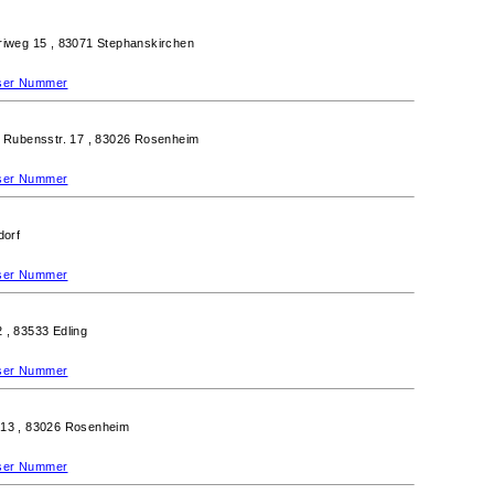
riweg 15 ,
83071 Stephanskirchen
ieser Nummer
,
Rubensstr. 17 ,
83026 Rosenheim
ieser Nummer
dorf
ieser Nummer
2 ,
83533 Edling
ieser Nummer
 13 ,
83026 Rosenheim
ieser Nummer