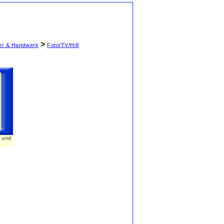
>
ter & Handwerk
Foto/TV/Hifi
n und