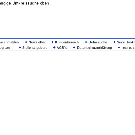
ängige Umkreissuche oben
ma anmelden
Newsletter
Kundenbereich
Detailsuche
Seite Book
rogramm
Stellenangebote
AGB´s
Datenschutzerklärung
Impressu