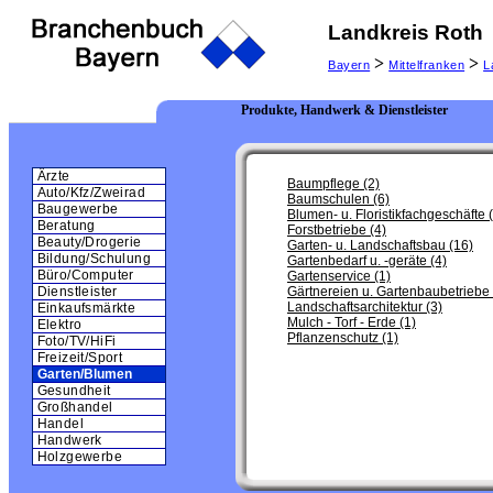
Landkreis Roth
>
>
Bayern
Mittelfranken
L
Produkte, Handwerk & Dienstleister
Ärzte
Baumpflege (2)
Auto/Kfz/Zweirad
Baumschulen (6)
Baugewerbe
Blumen- u. Floristikfachgeschäfte 
Beratung
Forstbetriebe (4)
Beauty/Drogerie
Garten- u. Landschaftsbau (16)
Bildung/Schulung
Gartenbedarf u. -geräte (4)
Büro/Computer
Gartenservice (1)
Gärtnereien u. Gartenbaubetriebe 
Dienstleister
Landschaftsarchitektur (3)
Einkaufsmärkte
Mulch - Torf - Erde (1)
Elektro
Pflanzenschutz (1)
Foto/TV/HiFi
Freizeit/Sport
Garten/Blumen
Gesundheit
Großhandel
Handel
Handwerk
Holzgewerbe