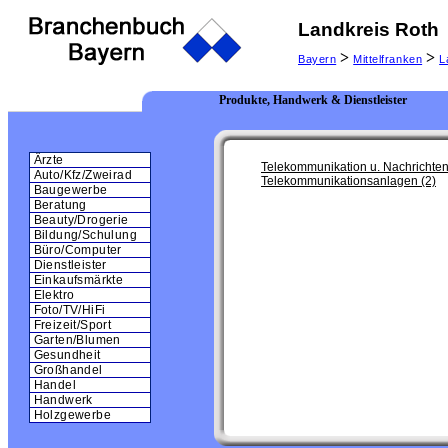
Landkreis Roth
>
>
Bayern
Mittelfranken
L
Produkte, Handwerk & Dienstleister
Ärzte
Telekommunikation u. Nachrichten
Auto/Kfz/Zweirad
Telekommunikationsanlagen (2)
Baugewerbe
Beratung
Beauty/Drogerie
Bildung/Schulung
Büro/Computer
Dienstleister
Einkaufsmärkte
Elektro
Foto/TV/HiFi
Freizeit/Sport
Garten/Blumen
Gesundheit
Großhandel
Handel
Handwerk
Holzgewerbe