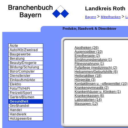
Landkreis Roth
>
>
Bayern
Mittelfranken
L
Produkte, Handwerk & Dienstleister
Ärzte
Apotheken (26)
Auto/Kfz/Zweirad
Augenoptiker (10)
Baugewerbe
Ergotherapie (2)
Beratung
Ernährungsberatung (1)
Beauty/Drogerie
Fitnessnahrung (1)
Bildung/Schulung
Fußpflege (medizinisch) (2)
Büro/Computer
Hebammen/Geburtshilfe (6)
Heilpraktiker (18)
Dienstleister
Hörgeräte (3)
Einkaufsmärkte
Kontaktlinsen u. –pflegemittel (10)
Elektro
Krankengymnastik (2)
Foto/TV/HiFi
Krankenhäuser u. Kliniken (1)
Freizeit/Sport
Krankenkassen (6)
Garten/Blumen
Laboratorien (14)
Gesundheit
Massagen (12)
Großhandel
Handel
Handwerk
Holzgewerbe